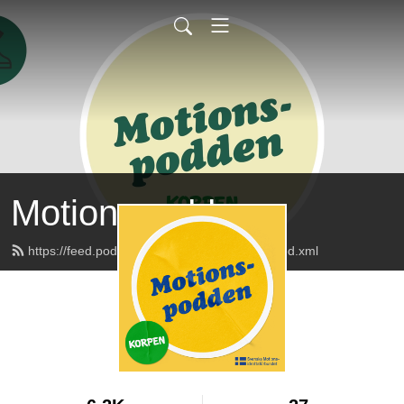
Motionspodden
https://feed.podbean.com/motionspodden/feed.xml