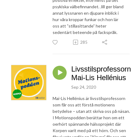
positiva effekter, inte minst på det
psykiska välbefinnandet. Jill ger bland
annat lyssnaren en djupare inblick i
hur våra kroppar funkar och hon lär
oss att ”stillasittande” heter
sedentärt beteende på fackspråk.
285
Livsstilsprofessorn
Mai-Lis Hellénius
Sep 24, 2020
Mai-Lis Hellénius är livsstilsprofessorn
som får oss att förstå motionens
betydelse – utan att skriva oss på näsan.
I Motionspodden berättar hon om ett
oerhört spännande hälsoprojekt där
Korpen varit med på ett hörn. Och sen
får vi veta varför en ”Kiruna” får oss att